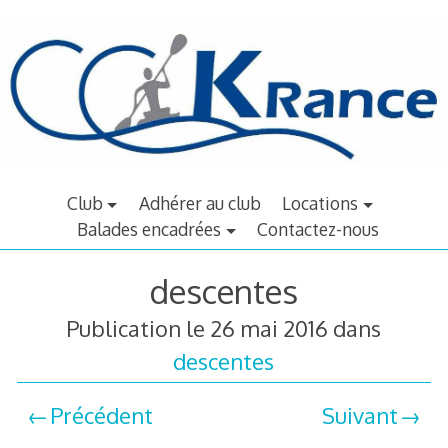
Aller
au
contenu
principal
Club
Adhérer au club
Locations
Balades encadrées
Contactez-nous
descentes
Publication le
26 mai 2016
dans
descentes
Précédent
Suivant