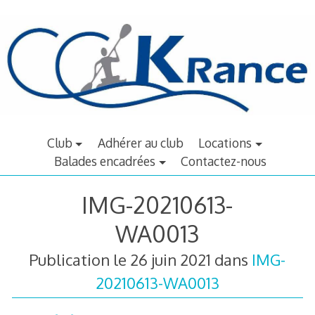
Aller
au
contenu
principal
Club
Adhérer au club
Locations
Balades encadrées
Contactez-nous
IMG-20210613-
WA0013
Publication le
26 juin 2021
dans
IMG-
20210613-WA0013